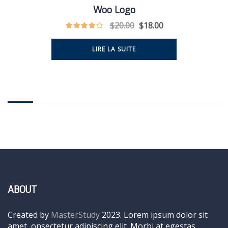
Woo Logo
$
20.00
$
18.00
LIRE LA SUITE
ABOUT
Created by
MasterStudy
2023. Lorem ipsum dolor sit
amet, onsectetur adipiscing elit. Morbi at egestas