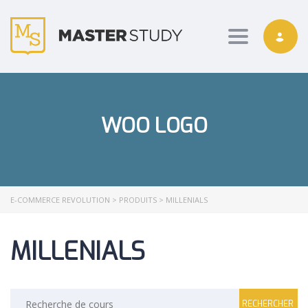
Toggle nav
WOO LOGO
E-COMMERCE REVOLUTION
>
PRODUITS
>
MILLENIALS
MILLENIALS