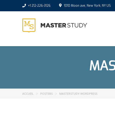
+1 212-226-3126
1010 Moon ave, New York, NY US
MAS
ACCUEIL
POSTERS
MASTERSTUDY WORDPRESS