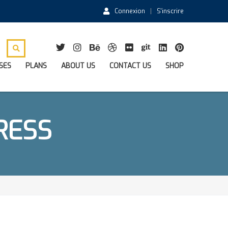
Connexion
S'inscrire
SES
PLANS
ABOUT US
CONTACT US
SHOP
RESS