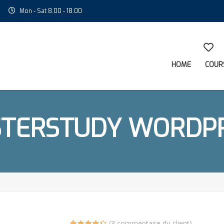
Mon - Sat 8.00 - 18.00
HOME
COUR
TERSTUDY WORDP
(
3
commentaire du client)